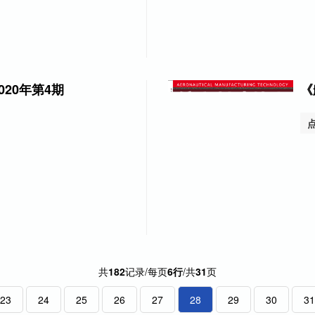
20年第4期
《
共
182
记录/每页
6行
/共
31
页
23
24
25
26
27
28
29
30
31