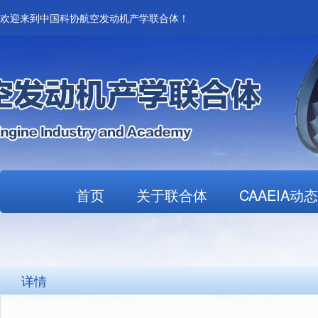
欢迎来到中国科协航空发动机产学联合体！
首页
关于联合体
CAAEIA动态
详情