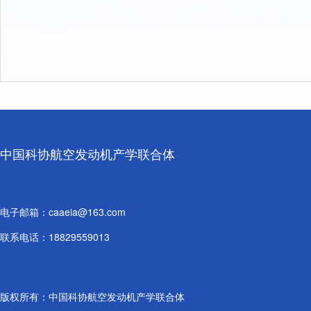
中国科协航空发动机产学联合体
电子邮箱：caaeia@163.com
联系电话：18829559013
版权所有：中国科协航空发动机产学联合体