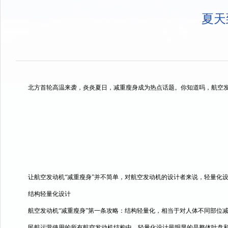
夏天
北方首轮高温来袭，炎炎夏日，减重瘦身成为热点话题。你知道吗，航空发
让航空发动机“减重瘦身”并不简单，对航空发动机的设计者来说，轻量化
结构轻量化设计
航空发动机“减重瘦身”第一条攻略：结构轻量化，相当于对人体不同部位
民航运营使用的所有航空发动机结构中，轻量化设计最明显的是整体叶盘