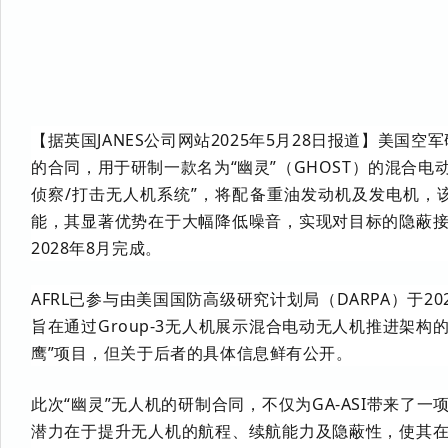
【据英国
JANES公司网站2025年5月28日报道】美国空
的合同，用于研制一款名为“幽灵”（GHOST）的混合电
侦察/打击无人机系统”，将配备重油发动机及发电机
能，其显著优势在于大幅降低噪音，实现对目标的隐蔽
2028年8月完成。
AFRL已参与由美国国防高级研究计划局（DARPA）于2
旨在通过Group-3无人机展示混合电动无人机推进架构的
鹰”项目，但关于后者的具体信息鲜有公开。
此次
“幽灵”无人机的研制合同，不仅为GA-ASI带来
潜力在于提升无人机的航程、续航能力及隐蔽性，使其