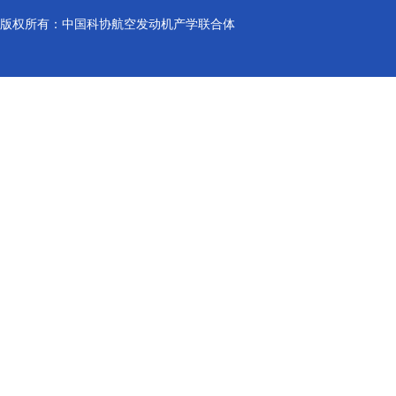
版权所有：中国科协航空发动机产学联合体